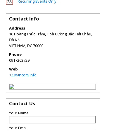
Recurring Events Only
Contact Info
Address
16 Hoàng Thúc Trâm, Hoà Cường Bắc, Hải Châu,
Đà Nẵ
VIET NAM
,
DC
70000
Phone
0917263729
Web
123wincom.info
Contact Us
Your Name:
Your Email: