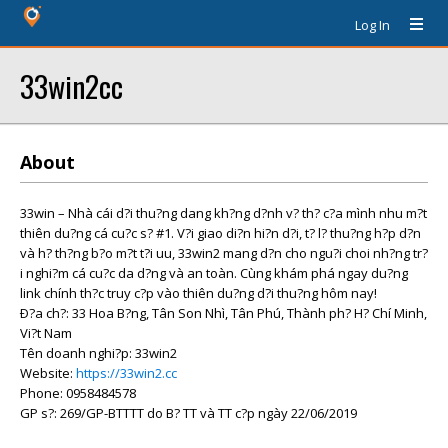
Log In
33win2cc
About
33win – Nhà cái d?i thu?ng dang kh?ng d?nh v? th? c?a mình nhu m?t
thiên du?ng cá cu?c s? #1. V?i giao di?n hi?n d?i, t? l? thu?ng h?p d?n
và h? th?ng b?o m?t t?i uu, 33win2 mang d?n cho ngu?i choi nh?ng tr?
i nghi?m cá cu?c da d?ng và an toàn. Cùng khám phá ngay du?ng
link chính th?c truy c?p vào thiên du?ng d?i thu?ng hôm nay!
Ð?a ch?: 33 Hoa B?ng, Tân Son Nhì, Tân Phú, Thành ph? H? Chí Minh,
Vi?t Nam
Tên doanh nghi?p: 33win2
Website:
https://33win2.cc
Phone: 0958484578
GP s?: 269/GP-BTTTT do B? TT và TT c?p ngày 22/06/2019