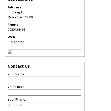
Address
Phường 1
Quận 4
,
AL
70000
Phone
0989124466
Web
5699.photo
Contact Us
Your Name:
Your Email:
Your Phone: