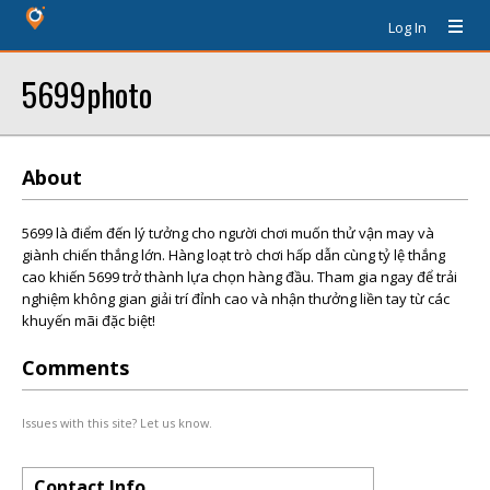
Log In
5699photo
About
5699 là điểm đến lý tưởng cho người chơi muốn thử vận may và
giành chiến thắng lớn. Hàng loạt trò chơi hấp dẫn cùng tỷ lệ thắng
cao khiến 5699 trở thành lựa chọn hàng đầu. Tham gia ngay để trải
nghiệm không gian giải trí đỉnh cao và nhận thưởng liền tay từ các
khuyến mãi đặc biệt!
Comments
Issues with this site? Let us know.
Contact Info