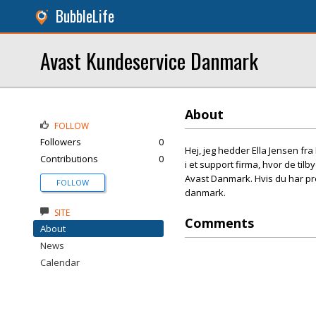
BubbleLife
Avast Kundeservice Danmark
About
FOLLOW
Followers
0
Hej, jeg hedder Ella Jensen f
Contributions
0
i et support firma, hvor de ti
Avast Danmark. Hvis du har pr
FOLLOW
danmark.
SITE
Comments
About
News
Calendar