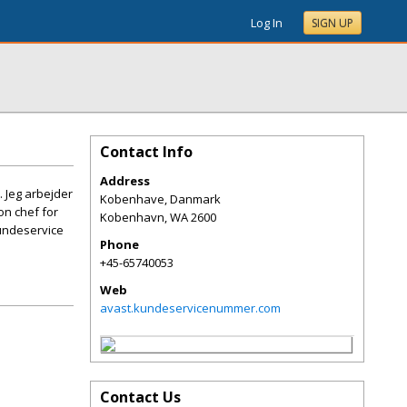
Log In
SIGN UP
Contact Info
Address
 Jeg arbejder
Kobenhave, Danmark
on chef for
Kobenhavn
,
WA
2600
undeservice
Phone
+45-65740053
Web
avast.kundeservicenummer.com
Contact Us