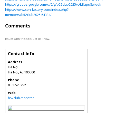
https://groups.google.com/u/0/g/b52club2025/c/kBapu8wiodk
https://www.xen-factory.com/index.php?
members/b52club2025.64334/
Comments
Issues with this site? Let us know.
Contact Info
Address
Hà Nội
Hà Nội
,
AL
100000
Phone
0368525252
Web
b52club.monster