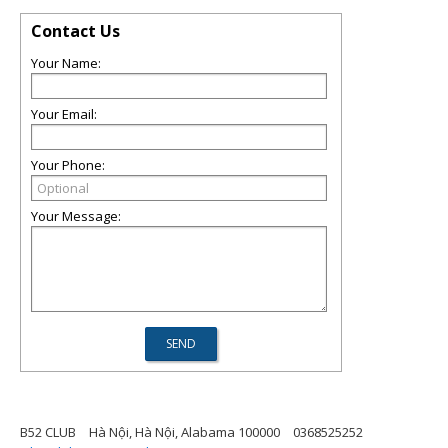
Contact Us
Your Name:
Your Email:
Your Phone:
Your Message:
B52 CLUB
Hà Nội, Hà Nội, Alabama 100000
0368525252