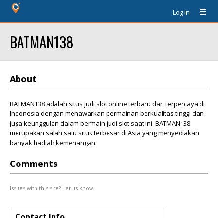
Log In
BATMAN138
About
BATMAN138 adalah situs judi slot online terbaru dan terpercaya di
Indonesia dengan menawarkan permainan berkualitas tinggi dan
juga keunggulan dalam bermain judi slot saat ini. BATMAN138
merupakan salah satu situs terbesar di Asia yang menyediakan
banyak hadiah kemenangan.
Comments
Issues with this site? Let us know.
Contact Info