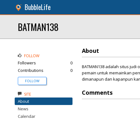
BubbleLife
BATMAN138
About
FOLLOW
Followers
0
BATMAN138 adalah situs judi o
Contributions
0
pemain untuk memainkan perm
dimanapun dan kapanpun ka
FOLLOW
Comments
SITE
About
News
Calendar