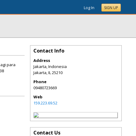
Log In
SIGN UP
Contact Info
Address
bagi para
Jakarta, Indonesia
38
Jakarta
,
IL
25210
Phone
09480723669
Web
159.223.69.52
Contact Us