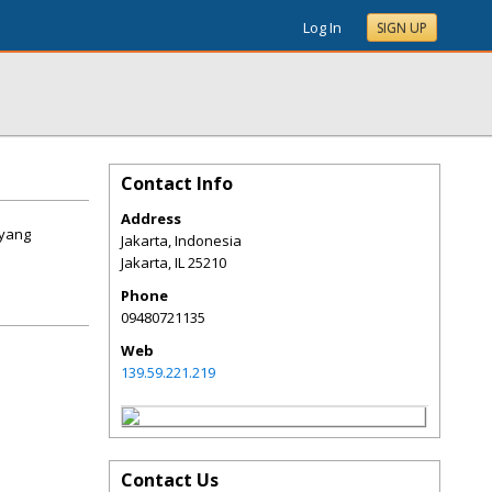
Log In
SIGN UP
Contact Info
Address
 yang
Jakarta, Indonesia
Jakarta
,
IL
25210
Phone
09480721135
Web
139.59.221.219
Contact Us