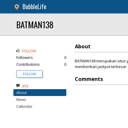
BubbleLife
BATMAN138
About
FOLLOW
Followers
0
BATMAN138 merupakan situs ga
Contributions
0
memberikan jackpot terbesar. 
FOLLOW
Comments
SITE
About
News
Calendar