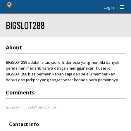
Log In
BIGSLOT288
About
BIGSLOT288 adalah situs judi di Indonesia yang memiliki banyak
permainan menarik hanya dengan menggunakan 1 user id.
BIGSLOT288 bisa bermain kapan saja dan selalu memberikan
bonus dan jackpot yang sangat besar kepada para pemainnya.
Comments
Issues with this site? Let us know.
Contact Info