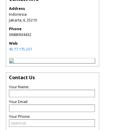
Address
Indonesia
Jakarta
,
IL
25210
Phone
09480934432
Web
45.77.175.237
Contact Us
Your Name:
Your Email:
Your Phone: