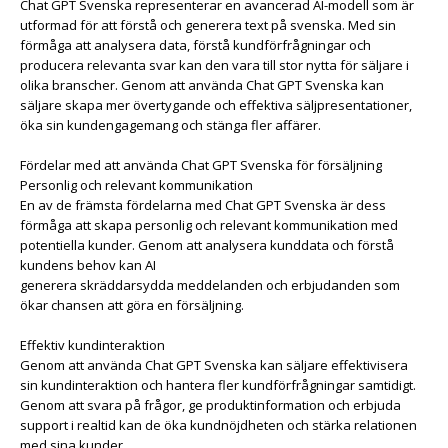
Chat GPT Svenska representerar en avancerad AI-modell som är
utformad för att förstå och generera text på svenska. Med sin
förmåga att analysera data, förstå kundförfrågningar och
producera relevanta svar kan den vara till stor nytta för säljare i
olika branscher. Genom att använda Chat GPT Svenska kan
säljare skapa mer övertygande och effektiva säljpresentationer,
öka sin kundengagemang och stänga fler affärer.
Fördelar med att använda Chat GPT Svenska för försäljning
Personlig och relevant kommunikation
En av de främsta fördelarna med Chat GPT Svenska är dess
förmåga att skapa personlig och relevant kommunikation med
potentiella kunder. Genom att analysera kunddata och förstå
kundens behov kan AI
generera skräddarsydda meddelanden och erbjudanden som
ökar chansen att göra en försäljning.
Effektiv kundinteraktion
Genom att använda Chat GPT Svenska kan säljare effektivisera
sin kundinteraktion och hantera fler kundförfrågningar samtidigt.
Genom att svara på frågor, ge produktinformation och erbjuda
support i realtid kan de öka kundnöjdheten och stärka relationen
med sina kunder.