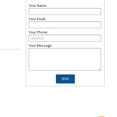
Your Name:
Your Email:
Your Phone:
Your Message: