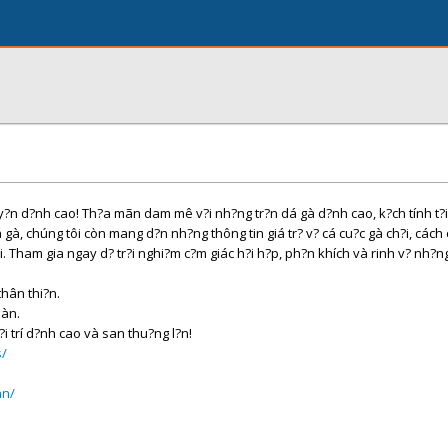
uy?n d?nh cao! Th?a mãn dam mê v?i nh?ng tr?n dá gà d?nh cao, k?ch tính t?i
gà, chúng tôi còn mang d?n nh?ng thông tin giá tr? v? cá cu?c gà ch?i, cách
. Tham gia ngay d? tr?i nghi?m c?m giác h?i h?p, ph?n khích và rinh v? nh?
hân thi?n.
oàn.
?i trí d?nh cao và san thu?ng l?n!
s/
an/