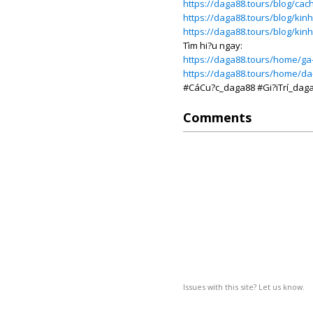
https://daga88.tours/blog/cac
https://daga88.tours/blog/kin
https://daga88.tours/blog/kin
Tìm hi?u ngay:
https://daga88.tours/home/ga-
https://daga88.tours/home/da-
#CáCu?c_daga88 #Gi?iTrí_dag
Comments
Issues with this site? Let us know.