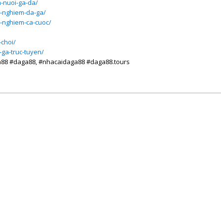
h-nuoi-ga-da/
h-nghiem-da-ga/
h-nghiem-ca-cuoc/
choi/
ga-truc-tuyen/
a88 #daga88, #nhacaidaga88 #daga88.tours