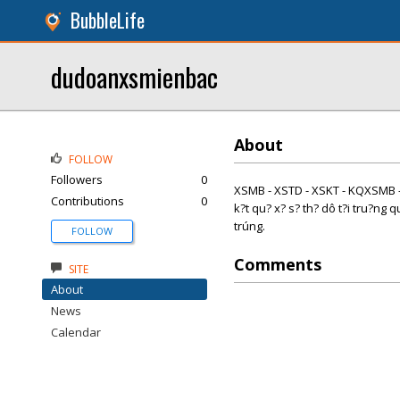
BubbleLife
dudoanxsmienbac
About
FOLLOW
Followers
0
XSMB - XSTD - XSKT - KQXSMB - 
Contributions
0
k?t qu? x? s? th? dô t?i tru?ng
trúng.
FOLLOW
Comments
SITE
About
News
Calendar