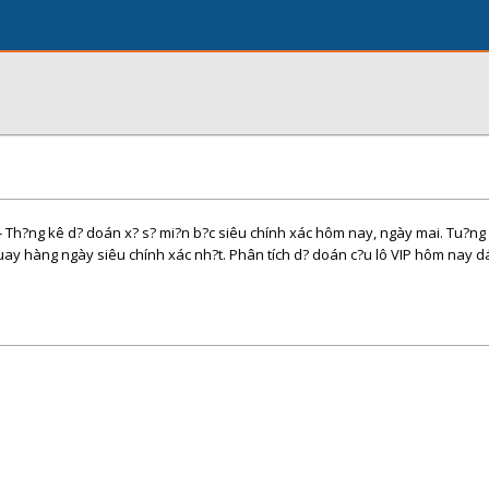
Th?ng kê d? doán x? s? mi?n b?c siêu chính xác hôm nay, ngày mai. Tu?ng th
 quay hàng ngày siêu chính xác nh?t. Phân tích d? doán c?u lô VIP hôm nay d