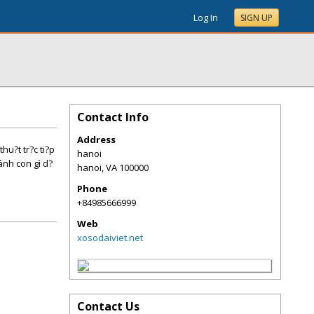
Log In
SIGN UP
Contact Info
Address
u?t tr?c ti?p
hanoi
ánh con gì d?
hanoi
,
VA
100000
Phone
+84985666999
Web
xosodaiviet.net
Contact Us