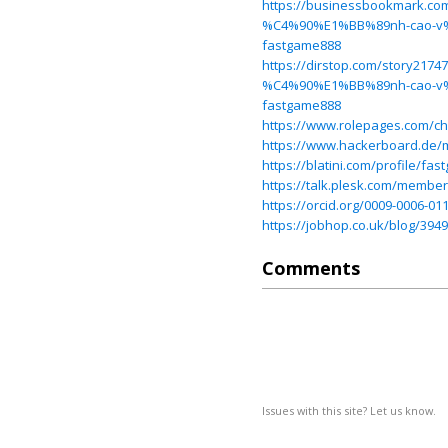
https://businessbookmark.
%C4%90%E1%BB%89nh-cao-v
fastgame888
https://dirstop.com/story
%C4%90%E1%BB%89nh-cao-v
fastgame888
https://www.rolepages.com/c
https://www.hackerboard.de
https://blatini.com/profile/fa
https://talk.plesk.com/memb
https://orcid.org/0009-0006-01
https://jobhop.co.uk/blog/394
Comments
Issues with this site? Let us know.