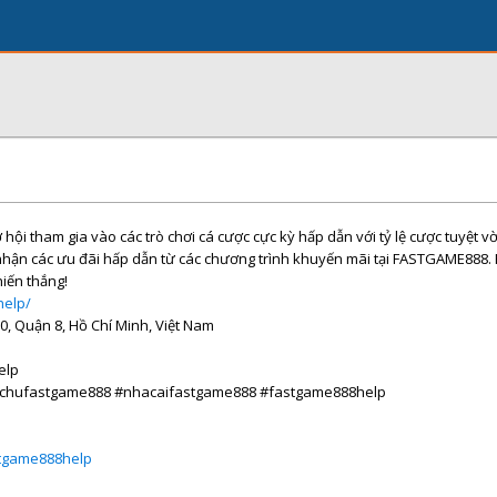
ội tham gia vào các trò chơi cá cược cực kỳ hấp dẫn với tỷ lệ cược tuyệt v
 nhận các ưu đãi hấp dẫn từ các chương trình khuyến mãi tại FASTGAME888.
hiến thắng!
help/
0, Quận 8, Hồ Chí Minh, Việt Nam
elp
gchufastgame888 #nhacaifastgame888 #fastgame888help
stgame888help