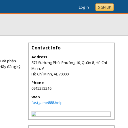
Log In
SIGN UP
Contact Info
Address
ời và phần
871 Đ. Hưng Phú, Phường 10, Quận 8, Hồ Chí
 Hãy đăng ký
Minh, V
Hồ Chí Minh
,
AL
70000
Phone
0915272216
Web
fastgame888.help