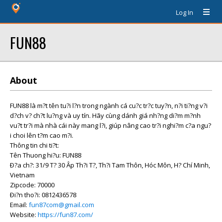
Log In
FUN88
About
FUN88 là m?t tên tu?i l?n trong ngành cá cu?c tr?c tuy?n, n?i ti?ng v?i
d?ch v? ch?t lu?ng và uy tín. Hãy cùng dánh giá nh?ng di?m m?nh
vu?t tr?i mà nhà cái này mang l?i, giúp nâng cao tr?i nghi?m c?a ngu?
i choi lên t?m cao m?i.
Thông tin chi ti?t:
Tên Thuong hi?u: FUN88
Ð?a ch?: 31/9 T? 30 Âp Th?i T?, Th?i Tam Thôn, Hóc Môn, H? Chí Minh,
Vietnam
Zipcode: 70000
Ði?n tho?i: 0812436578
Email:
fun87com@gmail.com
Website:
https://fun87.com/