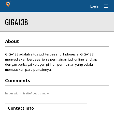
Log In
GIGA138
About
GIGA138 adalah situs judi terbesar di Indonesia. GIGA138
menyediakan berbagai jenis permainan judi online lengkap
dengan berbagai kategori pilihan permainan yang selalu
memuaskan para pemainnya.
Comments
Issues with this site? Let us know.
Contact Info