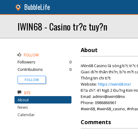
BubbleLife
IWIN68 - Casino tr?c tuy?n
About
FOLLOW
Followers
0
iWin68 Casino là sòng b?c tr?c t
Contributions
0
Giao di?n thân thi?n, b?o m?t 
Thông tin chi ti?t:
FOLLOW
Website:
https://iwin68.mx/
Ð?a ch?: 41 Ngõ 2 Ðu?ng Kim H
SITE
Email: admin@iwin68mx
About
Phone: 0986866961
News
#iwin68, #iwin68_casino, #nha
Calendar
Comments