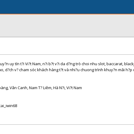
uy?n uy tín t?i Vi?t Nam, n?i b?t v?i da d?ng trò choi nhu slot, baccarat, blac
cao, d?ch v? cham sóc khách hàng t?t và nhi?u chuong trình khuy?n mãi h?p 
oàng, Vân Canh, Nam T? Liêm, Hà N?i, Vi?t Nam
cai_iwin68