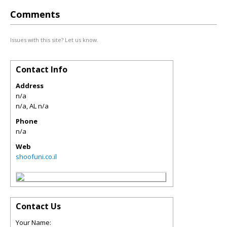
Comments
Issues with this site? Let us know.
Contact Info
Address
n/a
n/a
,
AL
n/a
Phone
n/a
Web
shoofuni.co.il
Contact Us
Your Name: