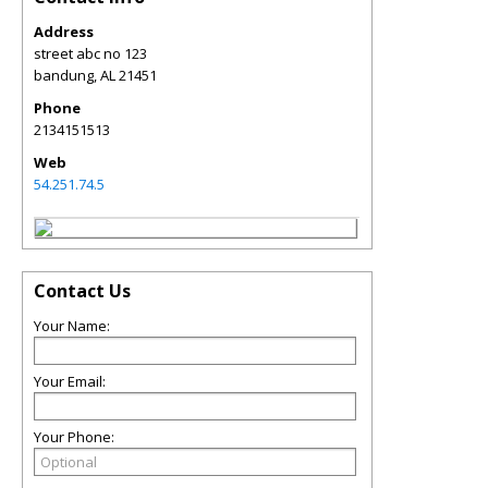
Address
street abc no 123
bandung
,
AL
21451
Phone
2134151513
Web
54.251.74.5
Contact Us
Your Name:
Your Email:
Your Phone: