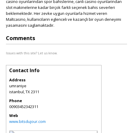
casino oyunlarindan spor bahislerine, canli casino oyunlarindan
slot makinelerine kadar birçok farkli seçenek bahis severleri
beklemektedir. Her zevke uygun oyunlarla hizmet veren
Maltcasino, kullanicilarin eglenceli ve kazançli bir oyun deneyimi
yasamasini saglamaktadir.
Comments
Issues with this site? Let us know.
Contact Info
Address
umraniye
istanbul
,
TX
2311
Phone
00903452342311
Web
www.bitsdujour.com