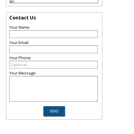
Contact Us
Your Name:
Your Email:
Your Phone:
Your Message: