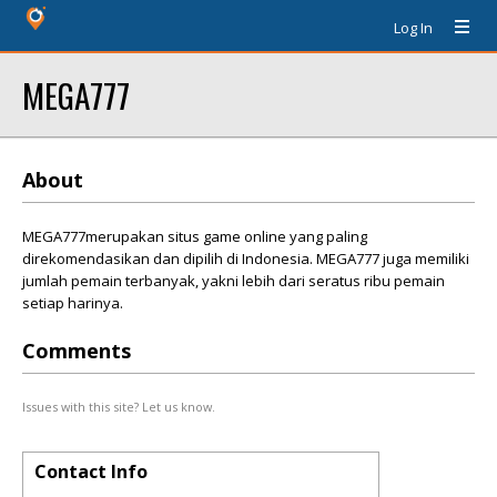
Log In
MEGA777
About
MEGA777merupakan situs game online yang paling
direkomendasikan dan dipilih di Indonesia. MEGA777 juga memiliki
jumlah pemain terbanyak, yakni lebih dari seratus ribu pemain
setiap harinya.
Comments
Issues with this site? Let us know.
Contact Info