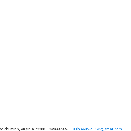
o chi minh, Virginia 70000
0896685890
ashleyawq3496@gmail.com