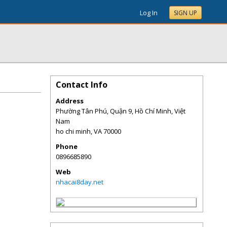
Log In
SIGN UP
Contact Info
Address
Phường Tân Phú, Quận 9, Hồ Chí Minh, Việt
Nam
ho chi minh
,
VA
70000
Phone
0896685890
Web
nhacai8day.net