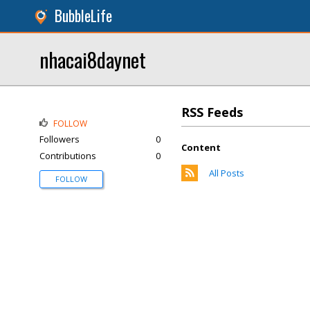
BubbleLife
nhacai8daynet
RSS Feeds
FOLLOW
Followers
0
Content
Contributions
0
All Posts
FOLLOW