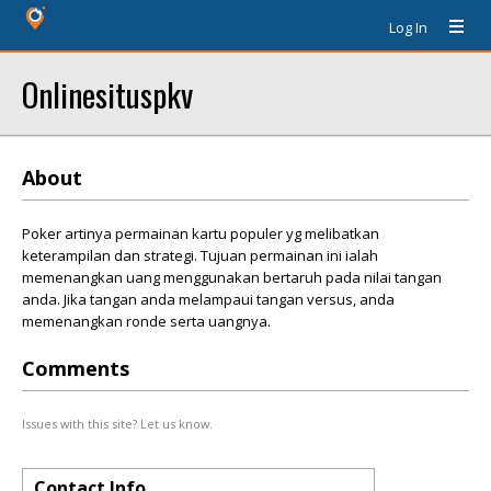
Log In
Onlinesituspkv
About
Poker artinya permainan kartu populer yg melibatkan
keterampilan dan strategi. Tujuan permainan ini ialah
memenangkan uang menggunakan bertaruh pada nilai tangan
anda. Jika tangan anda melampaui tangan versus, anda
memenangkan ronde serta uangnya.
Comments
Issues with this site? Let us know.
Contact Info