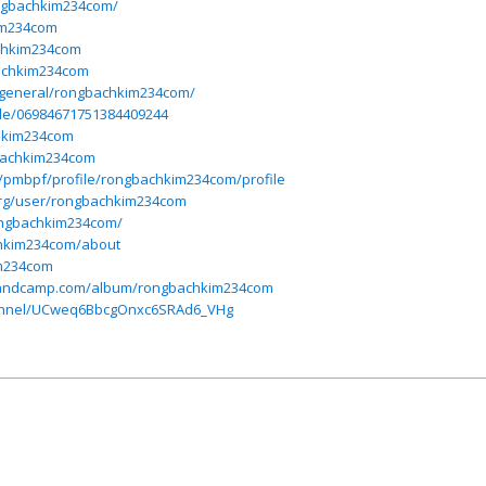
ongbachkim234com/
im234com
achkim234com
achkim234com
e/general/rongbachkim234com/
ile/06984671751384409244
chkim234com
bachkim234com
om/pmbpf/profile/rongbachkim234com/profile
rg/user/rongbachkim234com
rongbachkim234com/
chkim234com/about
im234com
bandcamp.com/album/rongbachkim234com
hannel/UCweq6BbcgOnxc6SRAd6_VHg