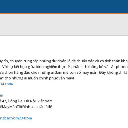
y tín, chuyên cung cấp những dự đoán lô đề chuẩn xác và có tính toán kho
ớn. Với sự kết hợp giữa kinh nghiệm thực tế, phân tích thống kê và các phươ
lựa chọn hàng đầu cho những ai đam mê con số may mắn. Đây không chỉ là 
am" cho những ai muốn chinh phục vận may!
234.com/
om
ổ 47, Đống Đa, Hà Nội, Việt Nam
#MayMắnTộtĐỉnh #soicầulôđê
ongbachkim234com