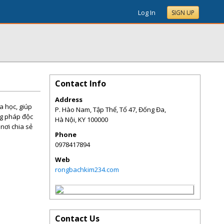
Log In
SIGN UP
Contact Info
Address
a học, giúp
P. Hào Nam, Tập Thể, Tổ 47, Đống Đa,
ng pháp độc
Hà Nội
,
KY
100000
nơi chia sẻ
Phone
0978417894
Web
rongbachkim234.com
Contact Us