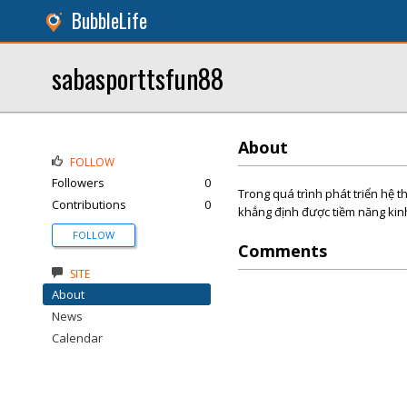
BubbleLife
sabasporttsfun88
About
FOLLOW
Followers
0
Trong quá trình phát triển hệ 
Contributions
0
khẳng định được tiềm năng kinh
FOLLOW
Comments
SITE
About
News
Calendar