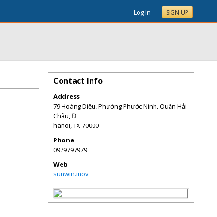
Log In
SIGN UP
Contact Info
Address
79 Hoàng Diệu, Phường Phước Ninh, Quận Hải
Châu, Đ
hanoi
,
TX
70000
Phone
0979797979
Web
sunwin.mov