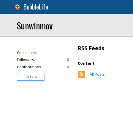
BubbleLife
Sunwinmov
RSS Feeds
FOLLOW
Followers
0
Content
Contributions
0
All Posts
FOLLOW