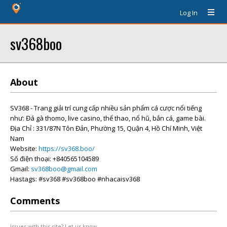
Log In
sv368boo
About
SV368 - Trang giải trí cung cấp nhiều sản phẩm cá cược nổi tiếng
như: Đá gà thomo, live casino, thể thao, nổ hũ, bắn cá, game bài.
Địa Chỉ : 331/87N Tôn Đản, Phường 15, Quận 4, Hồ Chí Minh, Việt
Nam
Website:
https://sv368.boo/
Số điện thoại: +840565104589
Gmail:
sv368boo@gmail.com
Hastags: #sv368 #sv368boo #nhacaisv368
Comments
Issues with this site? Let us know.