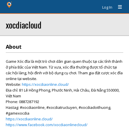
Log In
xocdiacloud
About
Game Xóc đĩa là một trò chơi dân gian quen thuộc tại các tỉnh thành
ở phía Bắc của Việt Nam. Từ xưa, xóc đĩa thường được tổ chức tại
các hội làng, hội đình với bộ dụng cụ chơi. Tham gia đặt cược xóc đĩa
online tại website.
Website:
https://xocdiaonline.cloud/
Địa chỉ: 81 Lê Hồng Phong, Phước Ninh, Hải Châu, Đà Nẵng 550000,
Việt Nam
Phone: 0887287192
Hastag: #xocdiaonline, #xocdiatructuyen, #xocdiadoithuong,
#gamexocdia
https://xocdiaonline.cloud/
https://www.facebook.com/xocdiaonlinecloud/