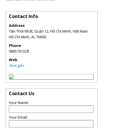
Contact Info
Address
Tân Thới Nhất, Quận 12, Hồ Chí Minh, Việt Nam
Hồ Chí Minh
,
AL
70000
Phone
0865701228
Web
zbet.gdn
Contact Us
Your Name:
Your Email: