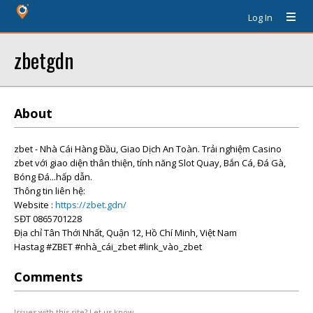
Log In
zbetgdn
About
zbet - Nhà Cái Hàng Đầu, Giao Dịch An Toàn. Trải nghiệm Casino
zbet với giao diện thân thiện, tính năng Slot Quay, Bắn Cá, Đá Gà,
Bóng Đá...hấp dẫn.
Thông tin liên hệ:
Website :
https://zbet.gdn/
SĐT 0865701228
Địa chỉ Tân Thới Nhất, Quận 12, Hồ Chí Minh, Việt Nam
Hastag #ZBET #nhà_cái_zbet #link_vào_zbet
Comments
Issues with this site? Let us know.