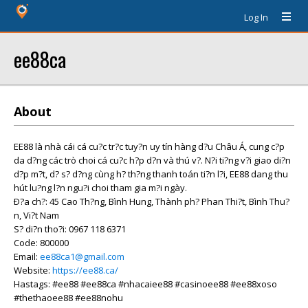
Log In
ee88ca
About
EE88 là nhà cái cá cu?c tr?c tuy?n uy tín hàng d?u Châu Á, cung c?p
da d?ng các trò choi cá cu?c h?p d?n và thú v?. N?i ti?ng v?i giao di?n
d?p m?t, d? s? d?ng cùng h? th?ng thanh toán ti?n l?i, EE88 dang thu
hút lu?ng l?n ngu?i choi tham gia m?i ngày.
Ð?a ch?: 45 Cao Th?ng, Bình Hung, Thành ph? Phan Thi?t, Bình Thu?
n, Vi?t Nam
S? di?n tho?i: 0967 118 6371
Code: 800000
Email:
ee88ca1@gmail.com
Website:
https://ee88.ca/
Hastags: #ee88 #ee88ca #nhacaiee88 #casinoee88 #ee88xoso
#thethaoee88 #ee88nohu