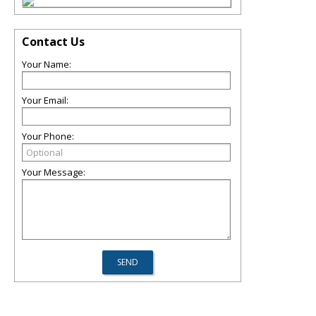
Contact Us
Your Name:
Your Email:
Your Phone:
Your Message: