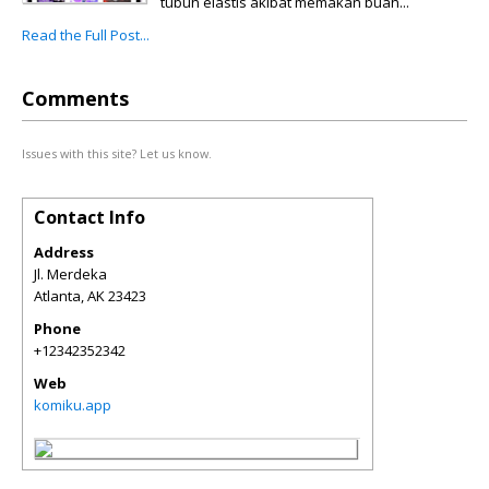
tubuh elastis akibat memakan buah...
Read the Full Post...
Comments
Issues with this site? Let us know.
Contact Info
Address
Jl. Merdeka
Atlanta
,
AK
23423
Phone
+12342352342
Web
komiku.app