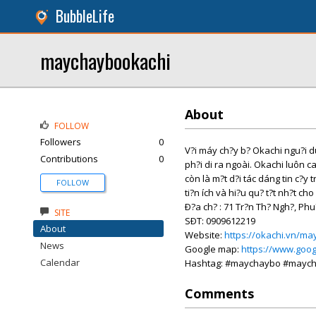
BubbleLife
maychaybookachi
About
FOLLOW
Followers
0
V?i máy ch?y b? Okachi ngu?i dù
Contributions
0
ph?i di ra ngoài. Okachi luôn c
còn là m?t d?i tác dáng tin c?y
FOLLOW
ti?n ích và hi?u qu? t?t nh?t c
Ð?a ch? : 71 Tr?n Th? Ngh?, Ph
SITE
SÐT: 0909612219
About
Website:
https://okachi.vn/ma
News
Google map:
https://www.goo
Calendar
Hashtag: #maychaybo #maycha
Comments