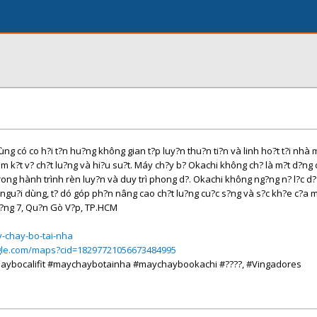
ng có co h?i t?n hu?ng không gian t?p luy?n thu?n ti?n và linh ho?t t?i nhà
am k?t v? ch?t lu?ng và hi?u su?t. Máy ch?y b? Okachi không ch? là m?t d?ng 
 trong hành trình rèn luy?n và duy trì phong d?. Okachi không ng?ng n? l?c d?
ho ngu?i dùng, t? dó góp ph?n nâng cao ch?t lu?ng cu?c s?ng và s?c kh?e c?a m
u?ng 7, Qu?n Gò V?p, TP.HCM
y-chay-bo-tai-nha
gle.com/maps?cid=18297721056673484995
ybocalifit #maychaybotainha #maychaybookachi #????, #Vingadores