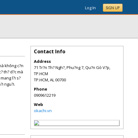
Log In
SIGN UP
Contact Info
Address
 mà không c?n
71 Tr?n Th? Ngh?, Phu?ng 7, Qu?n Gò V?p,
c? th? d?c mà
TP.HCM
 mang l?i s?
TP.HCM
,
AL
00700
?i ngu?i.
Phone
0909612219
Web
okachi.vn