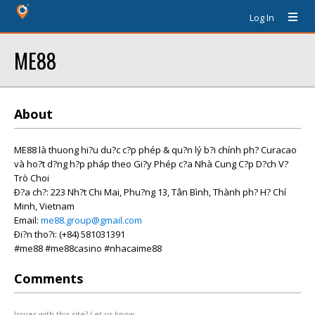
Log In
ME88
About
ME88 là thuong hi?u du?c c?p phép & qu?n lý b?i chính ph? Curacao
và ho?t d?ng h?p pháp theo Gi?y Phép c?a Nhà Cung C?p D?ch V?
Trò Choi
Ð?a ch?: 223 Nh?t Chi Mai, Phu?ng 13, Tân Bình, Thành ph? H? Chí
Minh, Vietnam
Email:
me88.group@gmail.com
Ði?n tho?i: (+84) 581031391
#me88 #me88casino #nhacaime88
Comments
Issues with this site? Let us know.