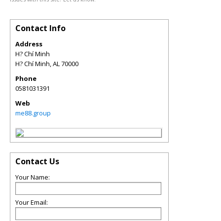
Contact Info
Address
H? Chí Minh
H? Chí Minh
,
AL
70000
Phone
0581031391
Web
me88.group
Contact Us
Your Name:
Your Email: