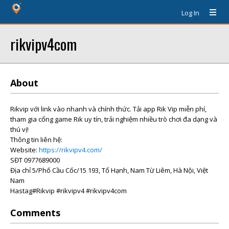
Log In
rikvipv4com
About
Rikvip với link vào nhanh và chính thức. Tải app Rik Vip miễn phí,
tham gia cổng game Rik uy tín, trải nghiệm nhiều trò chơi đa dạng và
thú vị!
Thông tin liên hệ:
Website:
https://rikvipv4.com/
SĐT 0977689000
Địa chỉ 5/Phố Cầu Cốc/15 193, Tổ Hạnh, Nam Từ Liêm, Hà Nội, Việt
Nam
Hastag#Rikvip #rikvipv4 #rikvipv4com
Comments