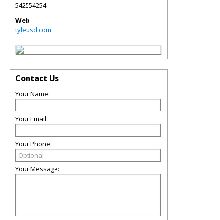
542554254
Web
tyleusd.com
Contact Us
Your Name:
Your Email:
Your Phone:
Your Message: