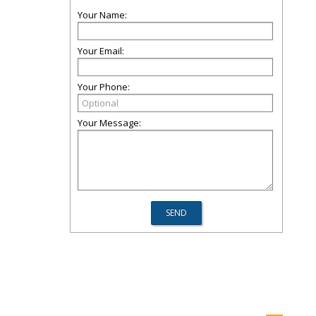
Your Name:
Your Email:
Your Phone:
Your Message: