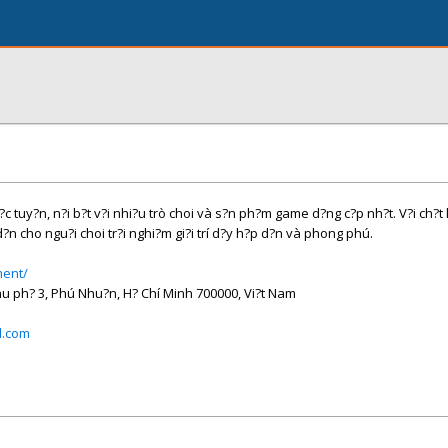
tr?c tuy?n, n?i b?t v?i nhi?u trò choi và s?n ph?m game d?ng c?p nh?t. V?i ch?t 
n cho ngu?i choi tr?i nghi?m gi?i trí d?y h?p d?n và phong phú.
ment/
hu ph? 3, Phú Nhu?n, H? Chí Minh 700000, Vi?t Nam
l.com