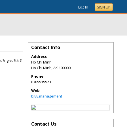
Log In
SIGN UP
Contact Info
Address
lu?ng vu?t tr?i
Ho Chi Minh
Ho Chi Minh
,
AK
100000
Phone
0389919923
Web
bj88.management
Contact Us