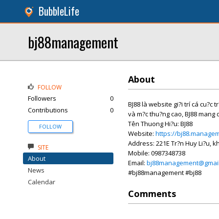
BubbleLife
bj88management
About
FOLLOW
Followers
0
BJ88 là website gi?i trí cá cu?c 
Contributions
0
và m?c thu?ng cao, BJ88 mang d?
Tên Thuong Hi?u: BJ88
FOLLOW
Website:
https://bj88.manage
Address: 221E Tr?n Huy Li?u, k
SITE
Mobile: 0987348738
About
Email:
bj88management@gmai
News
#bj88management #bj88
Calendar
Comments