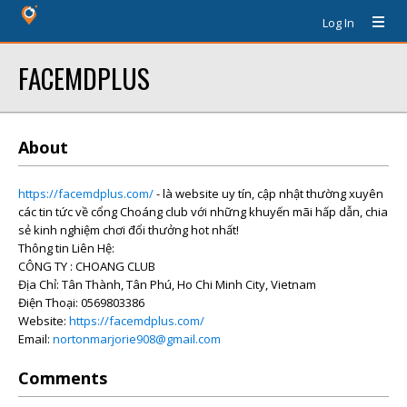
Log In
FACEMDPLUS
About
https://facemdplus.com/
- là website uy tín, cập nhật thường xuyên
các tin tức về cổng Choáng club với những khuyến mãi hấp dẫn, chia
sẻ kinh nghiệm chơi đổi thưởng hot nhất!
Thông tin Liên Hệ:
CÔNG TY : CHOANG CLUB
Địa Chỉ: Tân Thành, Tân Phú, Ho Chi Minh City, Vietnam
Điện Thoại: 0569803386
Website:
https://facemdplus.com/
Email:
nortonmarjorie908@gmail.com
Comments