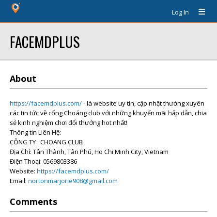
Log In
FACEMDPLUS
About
https://facemdplus.com/
- là website uy tín, cập nhật thường xuyên
các tin tức về cổng Choáng club với những khuyến mãi hấp dẫn, chia
sẻ kinh nghiệm chơi đổi thưởng hot nhất!
Thông tin Liên Hệ:
CÔNG TY : CHOANG CLUB
Địa Chỉ: Tân Thành, Tân Phú, Ho Chi Minh City, Vietnam
Điện Thoại: 0569803386
Website:
https://facemdplus.com/
Email:
nortonmarjorie908@gmail.com
Comments